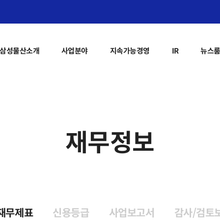
삼성물산소개
사업분야
지속가능경영
IR
뉴스
재무정보
재무제표
신용등급
사업보고서
감사/검토