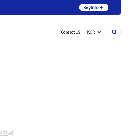
Key Info
룸
Contact US
KOR
보고서