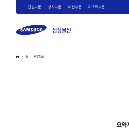
건설부문
상사부문
패션부문
리조트부문
IR
재무정보
요약