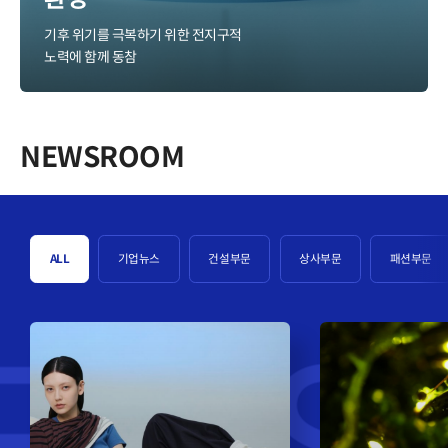
기후 위기를 극복하기 위한 전지구적
노력에 함께 동참
NEWSROOM
ALL
기업뉴스
건설부문
상사부문
패션부문
구호플러스, ‘세인트제임스’와
“올여름 핫플은 
협업 컬렉션 출시 ‘창의적 위트’와
열흘간
‘프렌치 시크’의 두 번
‘한여름밤
▧ 작년에 이은 두 번째 협업으로,
▧ 24일 개막 