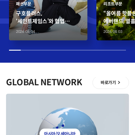
WSR
패션부문
리조트부문
감각적인 컬러로 구성된 티셔츠 5종
관람객들로
출시
구호플러스,
“올여름 핫플은
‘세인트제임스’와 협업
에버랜드, 열흘
▧ 프렌치 시크 감성의 스트라이프
▧ 수도권에서
자세히 보기
자세
티셔츠에 위트 있는 레이어드 스타일링
반딧불이의 환상적
컬렉션 출시 ‘창의적 위트’와
사로잡은 ‘한
2026. 08. 04
2026. 08. 03
접목
‘프렌치 시크’의 두 번
반딧불이 축제
▧ ZIP739 한남점, 현대백화점 판교점
▧ ‘별빛 은하수
등 오프라인 매장과 SSF샵에서 판매
나요’ 등 SNS
▧ 구호플러스 X 세인트제임스 협업
컬렉션
▧ 반딧불이 
생태교육 
GLOBAL NETWORK
바로가기