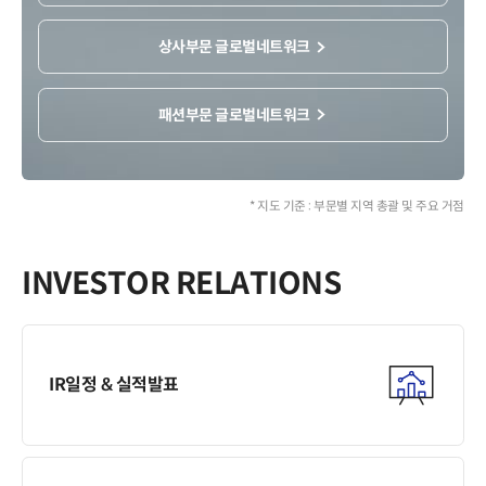
8
1
5
7
5
9
2
6
8
6
상사부문 글로벌네트워크
0
3
7
9
7
1
4
8
0
8
2
5
9
1
9
패션부문 글로벌네트워크
3
6
0
2
0
* 지도 기준 : 부문별 지역 총괄 및 주요 거점
INVESTOR RELATIONS
IR일정 & 실적발표