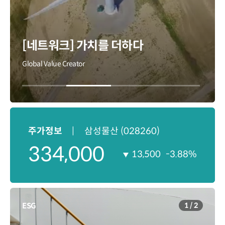
IR일정 & 실적발표
고객문의
IR일정
지배구조
실적발표
개요
[네트워크] 가치를 더하다
정관
공시정보
Global Value Creator
이사회
재무정보
위원회
요약재무제표
외부감사인
신용등급
Resource Center
사업보고서
보고서
감사/검토보고서
정책
주식정보
컴플라이언스
기본정보
법위반 제보
주가정보
주가지표
ESG
ESG
1
/
2
주주구성