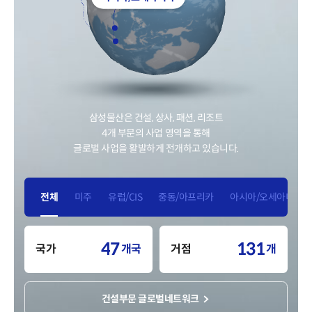
삼성물산
은 건설, 상사, 패션, 리조트
4개 부문의 사업 영역을 통해
글로벌 사업을 활발하게 전개하고 있습니다.
전체
미주
유럽/CIS
중동/아프리카
아시아/오세아니아
4
7
1
3
1
국가
개국
거점
개
5
8
2
4
2
6
9
3
5
3
7
0
4
6
4
건설부문 글로벌네트워크