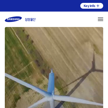
Key Info
기업소개
연혁
건설부문
인재채용
상사부문
전략 및 체계
Contact Us
패션부문
환경
개요
오시는길
리조트부문
사회